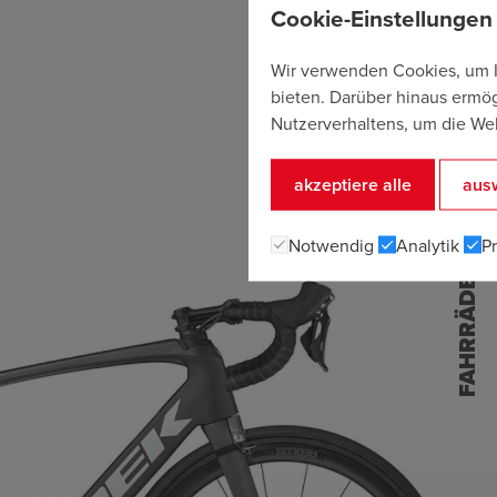
Cookie-Einstellungen
Wir verwenden Cookies, um I
bieten. Darüber hinaus ermög
Nutzerverhaltens, um die Webs
akzeptiere alle
ausw
FAHRRÄDER RENN
Notwendig
Analytik
P