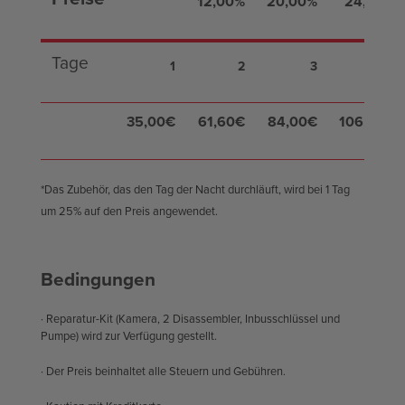
12,00%
20,00%
24,00%
Tage
1
2
3
4
35,00€
61,60€
84,00€
106,40€
*Das Zubehör, das den Tag der Nacht durchläuft, wird bei 1 Tag
um 25% auf den Preis angewendet.
Bedingungen
· Reparatur-Kit (Kamera, 2 Disassembler, Inbusschlüssel und
Pumpe) wird zur Verfügung gestellt.
· Der Preis beinhaltet alle Steuern und Gebühren.