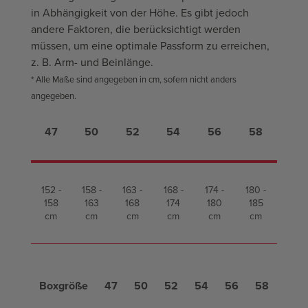
in Abhängigkeit von der Höhe. Es gibt jedoch
andere Faktoren, die berücksichtigt werden
müssen, um eine optimale Passform zu erreichen,
z. B. Arm- und Beinlänge.
* Alle Maße sind angegeben in cm, sofern nicht anders
angegeben.
47
50
52
54
56
58
152 -
158 -
163 -
168 -
174 -
180 -
158
163
168
174
180
185
cm
cm
cm
cm
cm
cm
Boxgröße
47
50
52
54
56
58