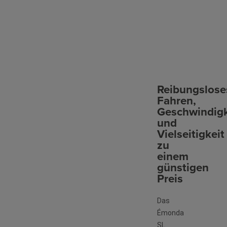
Reibungslose
Fahren,
Geschwindigk
und
Vielseitigkeit
zu
einem
günstigen
Preis
Das
Émonda
SL