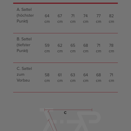
A. Sattel
(höchster
64
67
71
74
77
82
Punkt)
cm
cm
cm
cm
cm
cm
B. Sattel
(tiefster
59
62
65
68
71
78
Punkt)
cm
cm
cm
cm
cm
cm
C. Sattel
zum
58
61
63
64
68
71
Vorbau
cm
cm
cm
cm
cm
cm