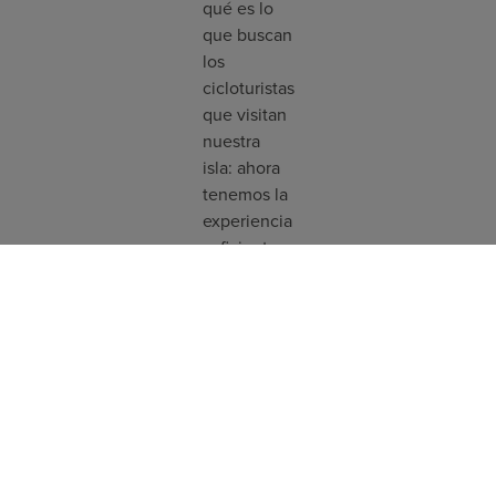
qué es lo
que buscan
los
cicloturistas
que visitan
nuestra
isla: ahora
tenemos la
experiencia
suficiente
para
ofrecerte
el mejor
servicio y
ayudarte a
que
disfrutes
de tus
vacaciones