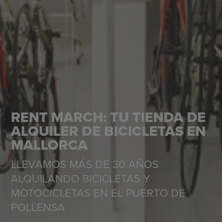
RENT MARCH: TU TIENDA DE
ALQUILER DE BICICLETAS EN
MALLORCA
LLEVAMOS MÁS DE 30 AÑOS
ALQUILANDO BICICLETAS Y
MOTOCICLETAS EN EL PUERTO DE
POLLENSA