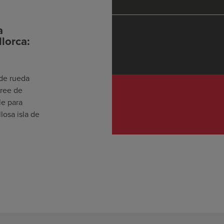
a
lorca:
 de rueda
gree de
le para
losa isla de