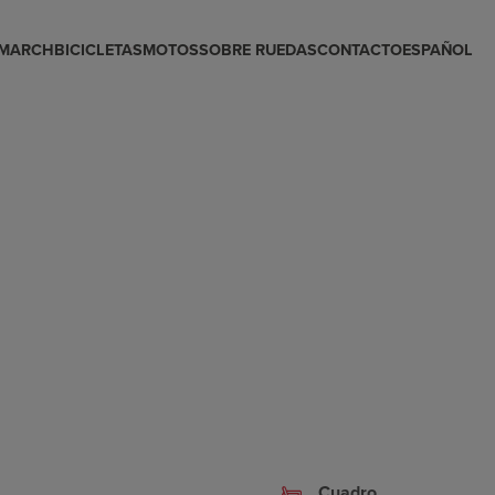
 MARCH
BICICLETAS
MOTOS
SOBRE RUEDAS
CONTACTO
ESPAÑOL
Cuadro