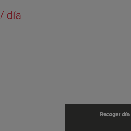
€
/ día
Recoger día
-