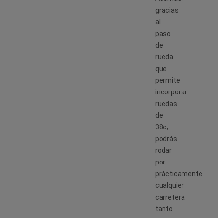
gracias
al
paso
de
rueda
que
permite
incorporar
ruedas
de
38c,
podrás
rodar
por
prácticamente
cualquier
carretera
tanto