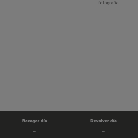
fotografía.
Recoger día
Devolver día
-
-