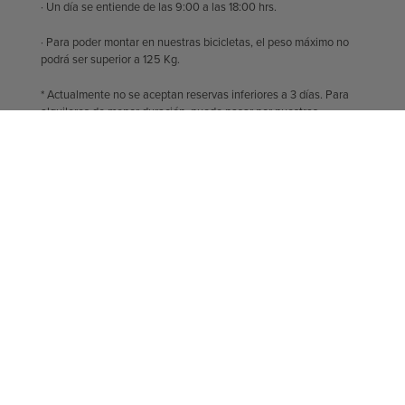
· Un día se entiende de las 9:00 a las 18:00 hrs.
· Para poder montar en nuestras bicicletas, el peso máximo no
podrá ser superior a 125 Kg.
* Actualmente no se aceptan reservas inferiores a 3 días. Para
alquileres de menor duración, puede pasar por nuestras
instalaciones y podrá alquilar en caso de que haya
disponibilidad.
Tallaje
A continuación muestran las tallas que
recomendamos en función de la altura, pero hay
otros factores que deben tenerse en cuenta para
lograr un ajuste óptimo, como la longitud del brazo
y de la pierna.