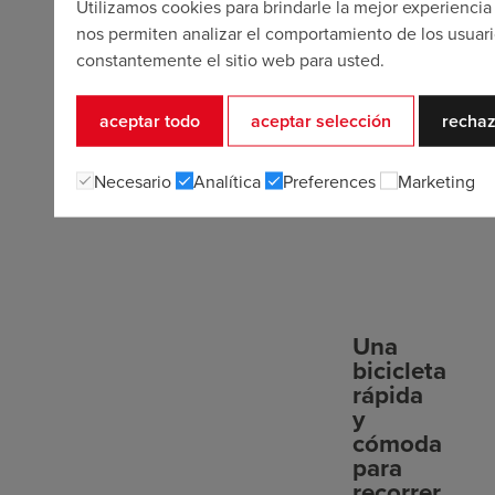
Utilizamos cookies para brindarle la mejor experiencia
nos permiten analizar el comportamiento de los usuari
constantemente el sitio web para usted.
aceptar todo
aceptar selección
rechaz
Necesario
Analítica
Preferences
Marketing
Una
bicicleta
rápida
y
cómoda
para
recorrer