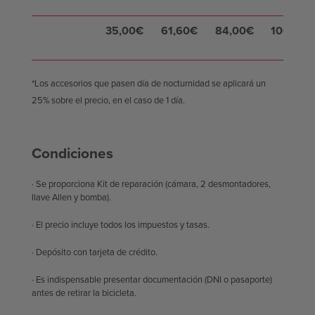
35,00€
61,60€
84,00€
106,40€
*Los accesorios que pasen día de nocturnidad se aplicará un
25% sobre el precio, en el caso de 1 día.
Condiciones
· Se proporciona Kit de reparación (cámara, 2 desmontadores,
llave Allen y bomba).
· El precio incluye todos los impuestos y tasas.
· Depósito con tarjeta de crédito.
· Es indispensable presentar documentación (DNI o pasaporte)
antes de retirar la bicicleta.