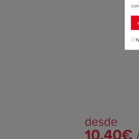
con
N
desde
10,40€