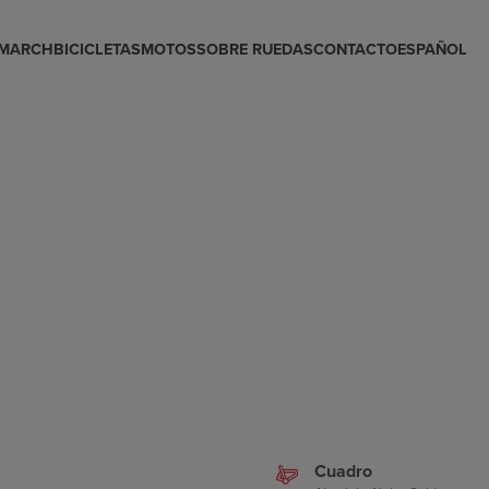
 MARCH
BICICLETAS
MOTOS
SOBRE RUEDAS
CONTACTO
ESPAÑOL
Cuadro