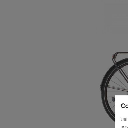
Co
Uti
nos