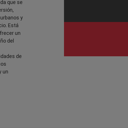
ida que se
rsión,
 urbanos y
cio. Está
frecer un
ño del
ridades de
cos
y un