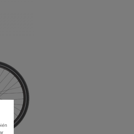
bién
ar