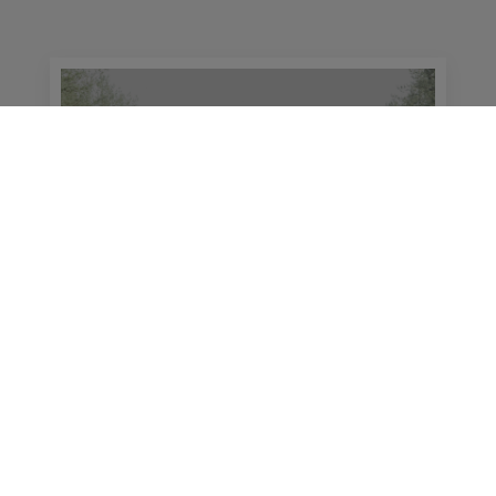
Entrenamiento y Preparación para
la Temporada Alta de Ciclismo en
Mallorca
Descubre cómo prepararte para la
temporada alta de ciclismo en
Mallorca con entrenamientos, rutas
imprescindibles y alquiler de
bicicletas.