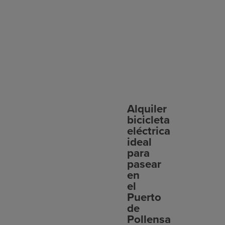
Alquiler
bicicleta
eléctrica
ideal
para
pasear
en
el
Puerto
de
Pollensa