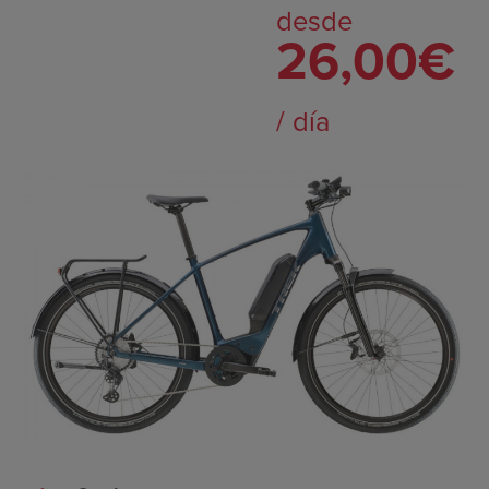
desde
26,00€
/ día