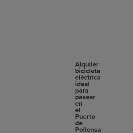
Alquiler
bicicleta
eléctrica
ideal
para
pasear
en
el
Puerto
de
Pollensa